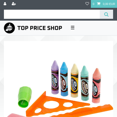
0
0,00 EUR
☰