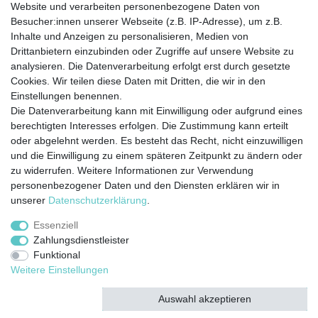
Website und verarbeiten personenbezogene Daten von
Besucher:innen unserer Webseite (z.B. IP-Adresse), um z.B.
ZAHLUNG
Inhalte und Anzeigen zu personalisieren, Medien von
Drittanbietern einzubinden oder Zugriffe auf unsere Website zu
analysieren. Die Datenverarbeitung erfolgt erst durch gesetzte
Cookies. Wir teilen diese Daten mit Dritten, die wir in den
Einstellungen benennen.
Die Datenverarbeitung kann mit Einwilligung oder aufgrund eines
berechtigten Interesses erfolgen. Die Zustimmung kann erteilt
Widerrufs­recht
Impressum
Daten­schutz­
oder abgelehnt werden. Es besteht das Recht, nicht einzuwilligen
erklärung
AGB
Kontakt
Zahlung &
und die Einwilligung zu einem späteren Zeitpunkt zu ändern oder
Versand
zu widerrufen. Weitere Informationen zur Verwendung
personenbezogener Daten und den Diensten erklären wir in
unserer
Daten­schutz­erklärung
.
Essenziell
© Copyright 2020 Rocket Trading GmbH. Alle Rechte vorbehalten.
Zahlungsdienstleister
Funktional
webdesign by 3W FUTURE
Weitere Einstellungen
Auswahl akzeptieren
Alle akzeptieren
Alle ablehnen