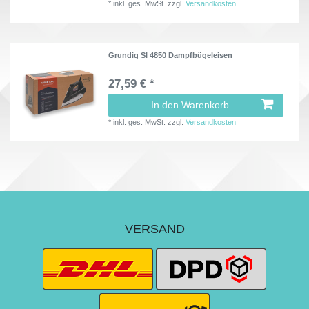
*
inkl. ges. MwSt.
zzgl.
Versandkosten
Grundig SI 4850 Dampfbügeleisen
27,59 € *
In den Warenkorb
*
inkl. ges. MwSt.
zzgl.
Versandkosten
VERSAND