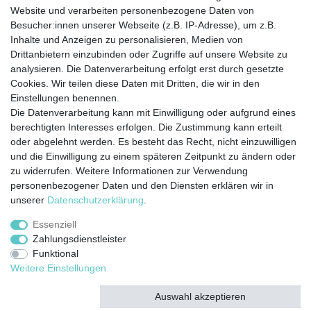
Website und verarbeiten personenbezogene Daten von
Besucher:innen unserer Webseite (z.B. IP-Adresse), um z.B.
ZAHLUNG
Inhalte und Anzeigen zu personalisieren, Medien von
Drittanbietern einzubinden oder Zugriffe auf unsere Website zu
analysieren. Die Datenverarbeitung erfolgt erst durch gesetzte
Cookies. Wir teilen diese Daten mit Dritten, die wir in den
Einstellungen benennen.
Die Datenverarbeitung kann mit Einwilligung oder aufgrund eines
berechtigten Interesses erfolgen. Die Zustimmung kann erteilt
Widerrufs­recht
Impressum
Daten­schutz­
oder abgelehnt werden. Es besteht das Recht, nicht einzuwilligen
erklärung
AGB
Kontakt
Zahlung &
und die Einwilligung zu einem späteren Zeitpunkt zu ändern oder
Versand
zu widerrufen. Weitere Informationen zur Verwendung
personenbezogener Daten und den Diensten erklären wir in
unserer
Daten­schutz­erklärung
.
Essenziell
© Copyright 2020 Rocket Trading GmbH. Alle Rechte vorbehalten.
Zahlungsdienstleister
Funktional
webdesign by 3W FUTURE
Weitere Einstellungen
Auswahl akzeptieren
Alle akzeptieren
Alle ablehnen