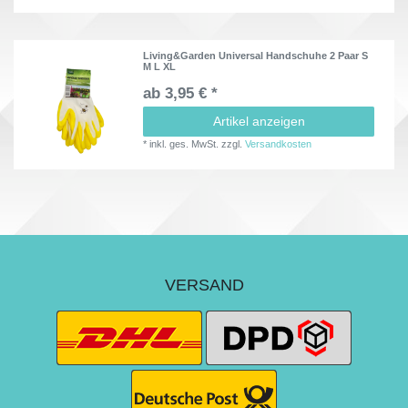
Living&Garden Universal Handschuhe 2 Paar S
M L XL
ab 3,95 € *
Artikel anzeigen
*
inkl. ges. MwSt.
zzgl.
Versandkosten
VERSAND