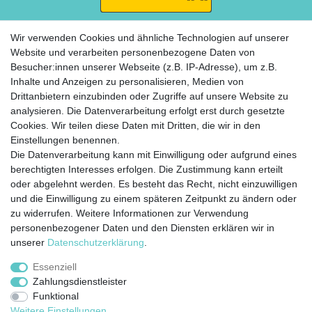
Wir verwenden Cookies und ähnliche Technologien auf unserer
Website und verarbeiten personenbezogene Daten von
Besucher:innen unserer Webseite (z.B. IP-Adresse), um z.B.
ZAHLUNG
Inhalte und Anzeigen zu personalisieren, Medien von
Drittanbietern einzubinden oder Zugriffe auf unsere Website zu
analysieren. Die Datenverarbeitung erfolgt erst durch gesetzte
Cookies. Wir teilen diese Daten mit Dritten, die wir in den
Einstellungen benennen.
Die Datenverarbeitung kann mit Einwilligung oder aufgrund eines
berechtigten Interesses erfolgen. Die Zustimmung kann erteilt
Widerrufs­recht
Impressum
Daten­schutz­
oder abgelehnt werden. Es besteht das Recht, nicht einzuwilligen
erklärung
AGB
Kontakt
Zahlung &
und die Einwilligung zu einem späteren Zeitpunkt zu ändern oder
Versand
zu widerrufen. Weitere Informationen zur Verwendung
personenbezogener Daten und den Diensten erklären wir in
unserer
Daten­schutz­erklärung
.
Essenziell
© Copyright 2020 Rocket Trading GmbH. Alle Rechte vorbehalten.
Zahlungsdienstleister
Funktional
webdesign by 3W FUTURE
Weitere Einstellungen