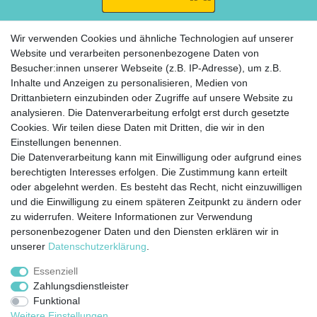
Wir verwenden Cookies und ähnliche Technologien auf unserer
Website und verarbeiten personenbezogene Daten von
Besucher:innen unserer Webseite (z.B. IP-Adresse), um z.B.
ZAHLUNG
Inhalte und Anzeigen zu personalisieren, Medien von
Drittanbietern einzubinden oder Zugriffe auf unsere Website zu
analysieren. Die Datenverarbeitung erfolgt erst durch gesetzte
Cookies. Wir teilen diese Daten mit Dritten, die wir in den
Einstellungen benennen.
Die Datenverarbeitung kann mit Einwilligung oder aufgrund eines
berechtigten Interesses erfolgen. Die Zustimmung kann erteilt
Widerrufs­recht
Impressum
Daten­schutz­
oder abgelehnt werden. Es besteht das Recht, nicht einzuwilligen
erklärung
AGB
Kontakt
Zahlung &
und die Einwilligung zu einem späteren Zeitpunkt zu ändern oder
Versand
zu widerrufen. Weitere Informationen zur Verwendung
personenbezogener Daten und den Diensten erklären wir in
unserer
Daten­schutz­erklärung
.
Essenziell
© Copyright 2020 Rocket Trading GmbH. Alle Rechte vorbehalten.
Zahlungsdienstleister
Funktional
webdesign by 3W FUTURE
Weitere Einstellungen