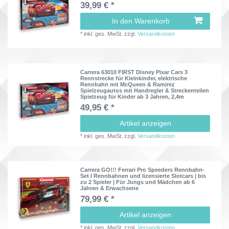
39,99 € *
In den Warenkorb
*
inkl. ges. MwSt.
zzgl.
Versandkosten
Carrera 63010 FIRST Disney Pixar Cars 3
Rennstrecke für Kleinkinder, elektrische
Rennbahn mit McQueen & Ramirez
Spielzeugautos mit Handregler & Streckenteilen
Spielzeug für Kinder ab 3 Jahren, 2,4m
49,95 € *
Artikel anzeigen
*
inkl. ges. MwSt.
zzgl.
Versandkosten
Carrera GO!!! Ferrari Pro Speeders Rennbahn-
Set I Rennbahnen und lizensierte Slotcars | bis
zu 2 Spieler | Für Jungs und Mädchen ab 6
Jahren & Erwachsene
79,99 € *
Artikel anzeigen
*
inkl. ges. MwSt.
zzgl.
Versandkosten