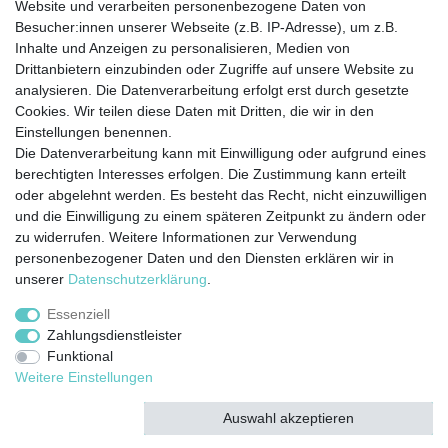
Website und verarbeiten personenbezogene Daten von
Besucher:innen unserer Webseite (z.B. IP-Adresse), um z.B.
ZAHLUNG
Inhalte und Anzeigen zu personalisieren, Medien von
Drittanbietern einzubinden oder Zugriffe auf unsere Website zu
analysieren. Die Datenverarbeitung erfolgt erst durch gesetzte
Cookies. Wir teilen diese Daten mit Dritten, die wir in den
Einstellungen benennen.
Die Datenverarbeitung kann mit Einwilligung oder aufgrund eines
berechtigten Interesses erfolgen. Die Zustimmung kann erteilt
Widerrufs­recht
Impressum
Daten­schutz­
oder abgelehnt werden. Es besteht das Recht, nicht einzuwilligen
erklärung
AGB
Kontakt
Zahlung &
und die Einwilligung zu einem späteren Zeitpunkt zu ändern oder
Versand
zu widerrufen. Weitere Informationen zur Verwendung
personenbezogener Daten und den Diensten erklären wir in
unserer
Daten­schutz­erklärung
.
Essenziell
© Copyright 2020 Rocket Trading GmbH. Alle Rechte vorbehalten.
Zahlungsdienstleister
Funktional
webdesign by 3W FUTURE
Weitere Einstellungen
Auswahl akzeptieren
Alle akzeptieren
Alle ablehnen