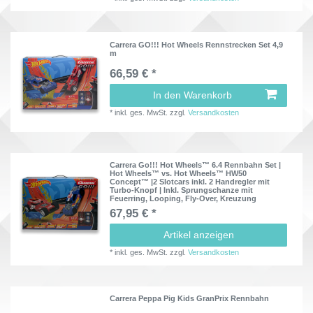
Carrera GO!!! Hot Wheels Rennstrecken Set 4,9
m
66,59 € *
In den Warenkorb
*
inkl. ges. MwSt.
zzgl.
Versandkosten
Carrera Go!!! Hot Wheels™ 6.4 Rennbahn Set |
Hot Wheels™ vs. Hot Wheels™ HW50
Concept™ |2 Slotcars inkl. 2 Handregler mit
Turbo-Knopf | Inkl. Sprungschanze mit
Feuerring, Looping, Fly-Over, Kreuzung
67,95 € *
Artikel anzeigen
*
inkl. ges. MwSt.
zzgl.
Versandkosten
Carrera Peppa Pig Kids GranPrix Rennbahn