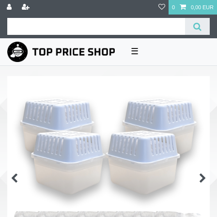
0
0,00 EUR
☰