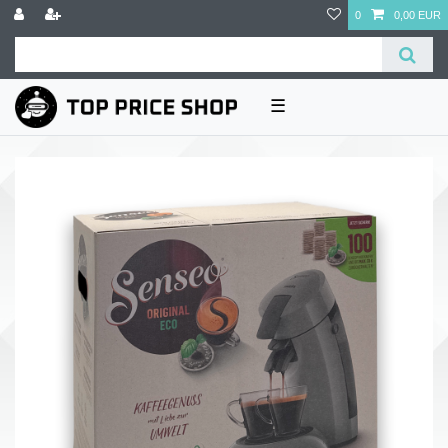
0
0,00 EUR
☰