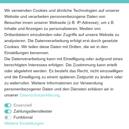
Wir verwenden Cookies und ähnliche Technologien auf unserer
Website und verarbeiten personenbezogene Daten von
Besucher:innen unserer Webseite (z.B. IP-Adresse), um z.B.
ZAHLUNG
Inhalte und Anzeigen zu personalisieren, Medien von
Drittanbietern einzubinden oder Zugriffe auf unsere Website zu
analysieren. Die Datenverarbeitung erfolgt erst durch gesetzte
Cookies. Wir teilen diese Daten mit Dritten, die wir in den
Einstellungen benennen.
Die Datenverarbeitung kann mit Einwilligung oder aufgrund eines
berechtigten Interesses erfolgen. Die Zustimmung kann erteilt
Widerrufs­recht
Impressum
Daten­schutz­
oder abgelehnt werden. Es besteht das Recht, nicht einzuwilligen
erklärung
AGB
Kontakt
Zahlung &
und die Einwilligung zu einem späteren Zeitpunkt zu ändern oder
Versand
zu widerrufen. Weitere Informationen zur Verwendung
personenbezogener Daten und den Diensten erklären wir in
unserer
Daten­schutz­erklärung
.
Essenziell
© Copyright 2020 Rocket Trading GmbH. Alle Rechte vorbehalten.
Zahlungsdienstleister
Funktional
webdesign by 3W FUTURE
Weitere Einstellungen