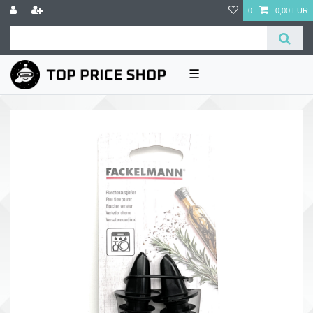
0
0,00 EUR
☰